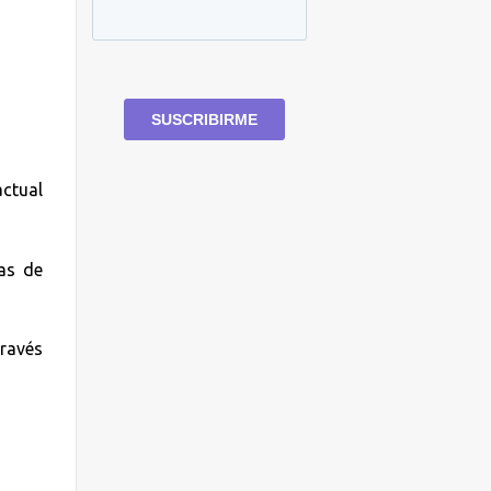
ctual
as de
través