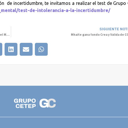
ón de incertidumbre, te invitamos a realizar el test de Grupo
_mental/test-de-intolerancia-a-la-incertidumbre/
SIGUIENTE NOT
Por éxito de participación se extendió el Concurso Fotográfico Mujeres del Mundo y Salud Mental hasta el 14 de agosto
Mhaite gana fondo Crea y Valida de 