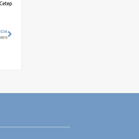
 Cetep
ICIA
CORFO