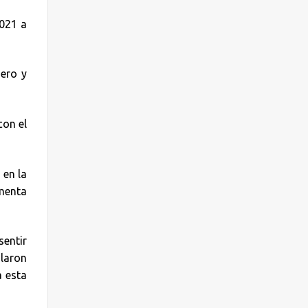
2021 a
ero y
con el
 en la
imenta
sentir
alaron
a esta