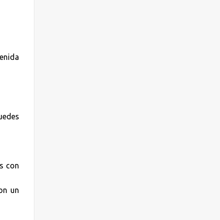
enida
puedes
os con
con un