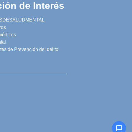
ión de Interés
SDESALUDMENTAL
ros
 médicos
tal
tes de Prevención del delito