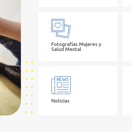
Escucha los episodios del Podcast
'Conversemos de Salud Mental'.
Escuchar
Fotografías Mujeres y
Salud Mental
Conoce las fotos finalistas de la
iniciativa Mujeres del Mundo y Salud
Mental.
Ver
Noticias
Lee artículos y consejos sobre Salud y
Bienestar.