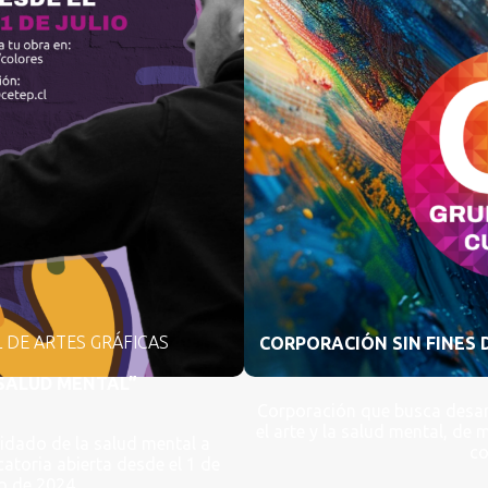
 DE ARTES GRÁFICAS
CORPORACIÓN SIN FINES 
 SALUD MENTAL”
Corporación que busca desarr
el arte y la salud mental, de
cuidado de la salud mental a
c
catoria abierta desde el 1 de
lio de 2024