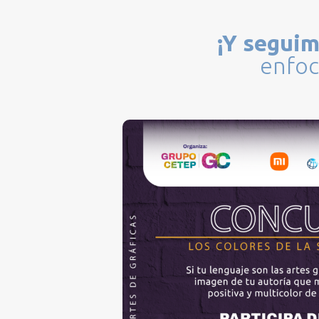
¡Y segui
enfoc