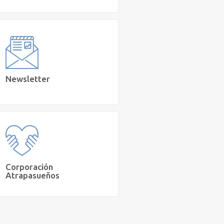
Leer los relatos recopilados sobre
Salud Mental.
Lee
Newsletter
Suscribirme
Corporación
Atrapasueños
Conoce el trabajo de la Corporación
Atrapasueños.