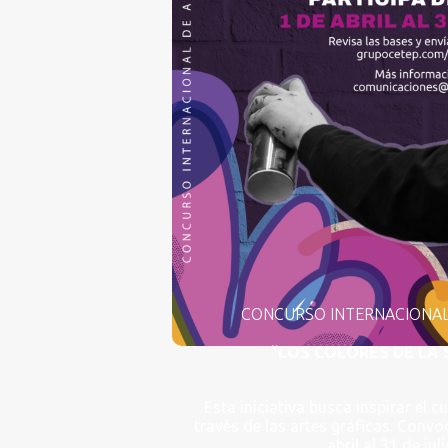
CONCURSO INTERNACIONAL
“LOS COLORES DE LA
Esta iniciativa busca inspirar el 
través de las artes gráficas. Convo
abril al 31 de ju