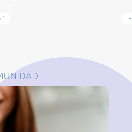
Ha
quí
MUNIDAD