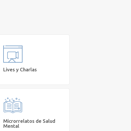
Lives y Charlas
Conoce nuestras charlas y lives
preparadas para ti."
Ver
Microrrelatos de Salud
Mental