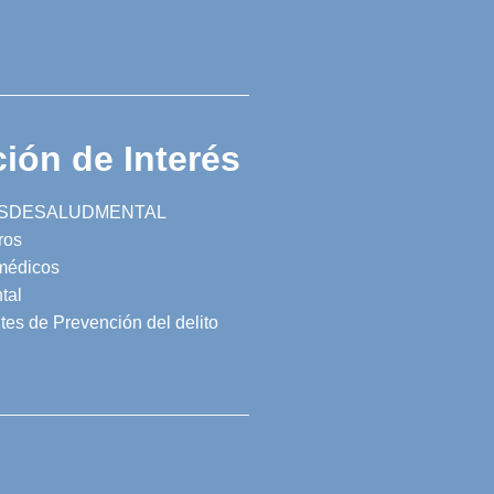
ión de Interés
SDESALUDMENTAL
ros
 médicos
tal
tes de Prevención del delito