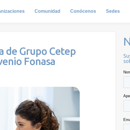
anizaciones
Comunidad
Conócenos
Sedes
N
a de Grupo Cetep
Su
nvenio Fonasa
so