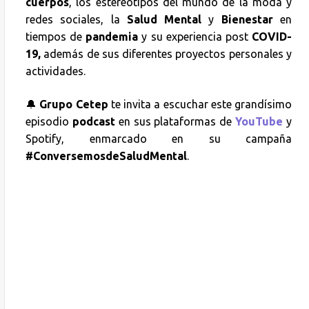
cuerpos
, los estereotipos del mundo de la moda y
redes sociales, la
Salud Mental
y
Bienestar
en
tiempos de
pandemia
y su experiencia post
COVID-
19,
además de sus diferentes proyectos personales y
actividades.
🔔
Grupo Cetep
te invita a escuchar este grandísimo
episodio
podcast
en sus plataformas de
YouTube
y
Spotify, enmarcado en su campaña
#ConversemosdeSaludMental
.