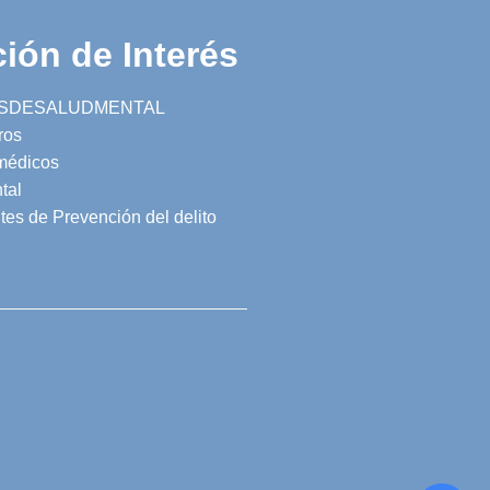
ión de Interés
SDESALUDMENTAL
ros
 médicos
tal
tes de Prevención del delito