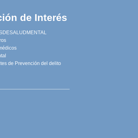
ión de Interés
SDESALUDMENTAL
ros
 médicos
tal
tes de Prevención del delito