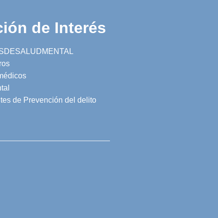
ión de Interés
SDESALUDMENTAL
ros
 médicos
tal
tes de Prevención del delito