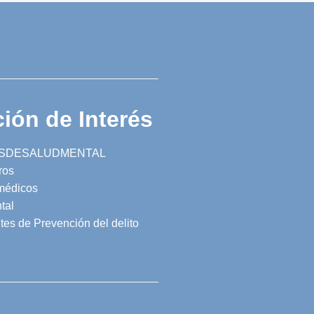
ión de Interés
SDESALUDMENTAL
ros
 médicos
tal
tes de Prevención del delito