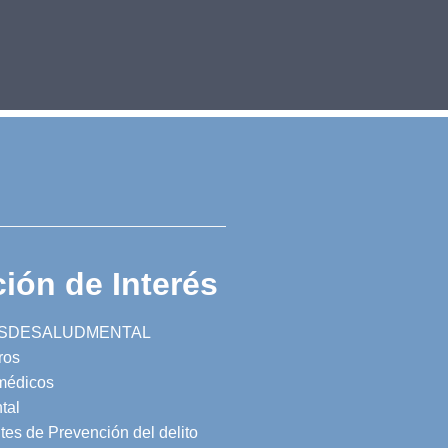
ión de Interés
SDESALUDMENTAL
ros
 médicos
tal
tes de Prevención del delito