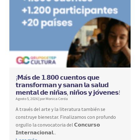
¡𝗠𝗮́𝘀 𝗱𝗲 𝟭.𝟴𝟬𝟬 𝗰𝘂𝗲𝗻𝘁𝗼𝘀 𝗾𝘂𝗲
𝘁𝗿𝗮𝗻𝘀𝗳𝗼𝗿𝗺𝗮𝗻 𝘆 𝘀𝗮𝗻𝗮𝗻 𝗹𝗮 𝘀𝗮𝗹𝘂𝗱
𝗺𝗲𝗻𝘁𝗮𝗹 𝗱𝗲 𝗻𝗶𝗻̃𝗮𝘀, 𝗻𝗶𝗻̃𝗼𝘀 𝘆 𝗷𝗼́𝘃𝗲𝗻𝗲𝘀!
Agosto 5, 2026
|
por Monica Cerda
A través del arte y la literatura también se
construye bienestar. Finalizamos con profundo
orgullo la convocatoria del 𝗖𝗼𝗻𝗰𝘂𝗿𝘀𝗼
𝗜𝗻𝘁𝗲𝗿𝗻𝗮𝗰𝗶𝗼𝗻𝗮𝗹...