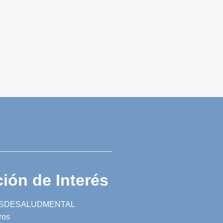
ión de Interés
SDESALUDMENTAL
ros