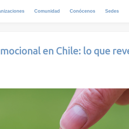
anizaciones
Comunidad
Conócenos
Sedes
mocional en Chile: lo que rev