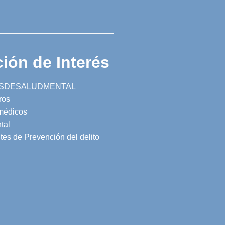
ión de Interés
SDESALUDMENTAL
ros
 médicos
tal
tes de Prevención del delito