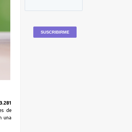
3.281
les de
an una