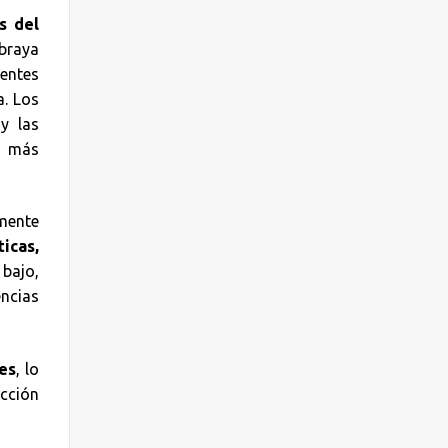
s del
ubraya
entes
a. Los
y las
s más
lmente
icas,
bajo,
ncias
es
, lo
ección