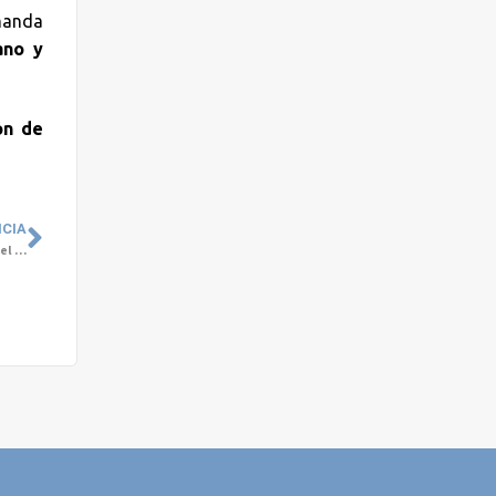
manda
ano y
ón de
ICIA
Grupo Cetep presente en Mental Tech 2025: innovación y colaboración para el futuro de la Salud Mental