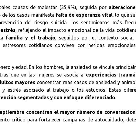
pales causas de malestar (35,9%), seguida por
alteracione
 de los casos manifiesta
falta de esperanza vital
, lo que s
revención del riesgo suicida. Los sentimientos más frecu
 estrés
, reflejando el impacto emocional de la vida cotidian
 la
familia y el trabajo
, seguidos por el contexto social 
s estresores cotidianos conviven con heridas emocionale
énero y edad. En los hombres, la ansiedad se vincula principa
ntras que en las mujeres se asocia a
experiencias traumát
dultos mayores
concentran más casos de ansiedad y ánimo 
y estrés asociado al trabajo o los estudios. Estas difere
rvención segmentadas y con enfoque diferenciado
.
septiembre concentran el mayor número de conversacion
ento crítico para fortalecer campañas de autocuidado, det