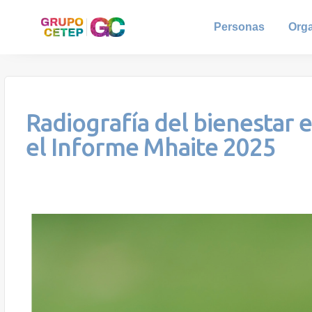
Personas
Org
Radiografía del bienestar e
el Informe Mhaite 2025