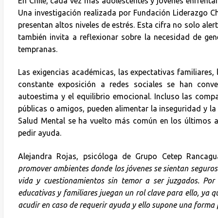
En Chile, cada vez más adolescentes y jóvenes enfrenta
Una investigación realizada por Fundación Liderazgo Ch
presentan altos niveles de estrés. Esta cifra no solo ale
también invita a reflexionar sobre la necesidad de g
tempranas.
Las exigencias académicas, las expectativas familiares, l
constante exposición a redes sociales se han conve
autoestima y el equilibrio emocional. Incluso las comp
públicas o amigos, pueden alimentar la inseguridad y la
Salud Mental se ha vuelto más común en los últimos añ
pedir ayuda.
Alejandra Rojas, psicóloga de Grupo Cetep Rancagu
promover ambientes donde los jóvenes se sientan seguros 
vida y cuestionamientos sin temor a ser juzgados. Por e
educativas y familiares juegan un rol clave para ello, ya
acudir en caso de requerir ayuda y ello supone una forma 