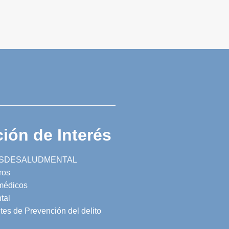
ión de Interés
SDESALUDMENTAL
ros
 médicos
tal
tes de Prevención del delito