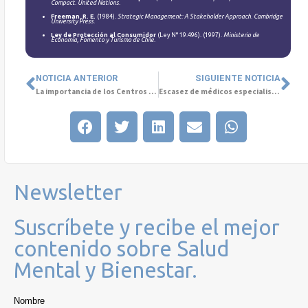
Compact
.
United Nations
.
Freeman, R. E.
(1984).
Strategic Management: A Stakeholder Approach
.
Cambridge
University Press
.
Ley de Protección al Consumidor
(Ley N° 19.496). (1997).
Ministerio de
Economía, Fomento y Turismo de Chile
.
NOTICIA ANTERIOR
SIGUIENTE NOTICIA
La importancia de los Centros Especializados en Salud Mental Infanto-juvenil
Escasez de médicos especialistas en Salud Mental infanto-juvenil
Newsletter
Suscríbete y recibe el mejor
contenido sobre Salud
Mental y Bienestar.