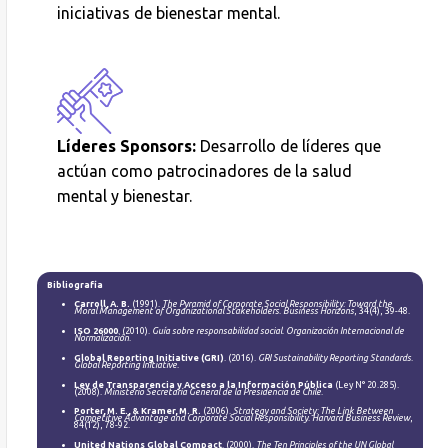
iniciativas de bienestar mental.
Líderes Sponsors:
Desarrollo de líderes que
actúan como patrocinadores de la salud
mental y bienestar
.
Bibliografía
Carroll, A. B.
(1991).
The Pyramid of Corporate Social Responsibility: Toward the
Moral Management of Organizational Stakeholders
.
Business Horizons
, 34(4), 39-48.
ISO 26000
. (2010).
Guía sobre responsabilidad social
.
Organización Internacional de
Normalización
.
Global Reporting Initiative (GRI)
. (2016).
GRI Sustainability Reporting Standards
.
Global Reporting Initiative
.
Ley de Transparencia y Acceso a la Información Pública
(Ley N° 20.285).
(2008).
Ministerio Secretaría General de la Presidencia de Chile
.
Porter, M. E., & Kramer, M. R.
(2006).
Strategy and Society: The Link Between
Competitive Advantage and Corporate Social Responsibility
.
Harvard Business Review
,
84(12), 78-92.
United Nations Global Compact
. (2000).
The Ten Principles of the UN Global