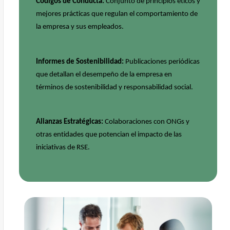
Códigos de Conducta:
Conjunto de principios éticos y
mejores prácticas que regulan el comportamiento de
la empresa y sus empleados.
Informes de Sostenibilidad:
Publicaciones periódicas
que detallan el desempeño de la empresa en
términos de sostenibilidad y responsabilidad social.
Alianzas Estratégicas:
Colaboraciones con
ONGs
y
otras entidades que potencian el impacto de las
iniciativas de RSE.