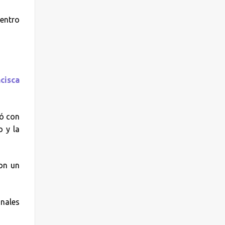
Centro
cisca
ió con
o y la
con un
nales