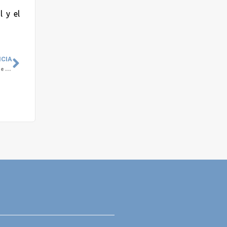
 y el
ICIA
Exposición fotográfica sobre Salud Mental y Mujeres en el Museo Regional de Rancagua