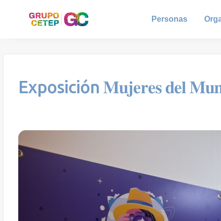
Personas
Org
Exposición 𝐌𝐮𝐣𝐞𝐫𝐞𝐬 𝐝𝐞𝐥 𝐌𝐮𝐧𝐝𝐨