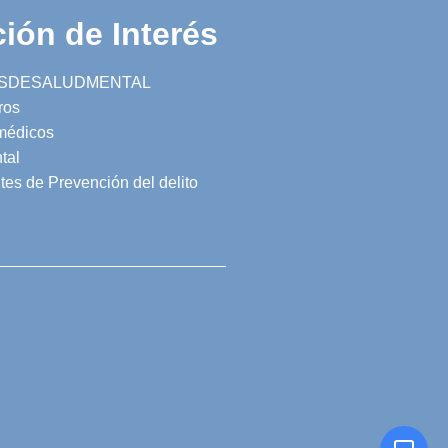
ión de Interés
SDESALUDMENTAL
ros
 médicos
tal
tes de Prevención del delito