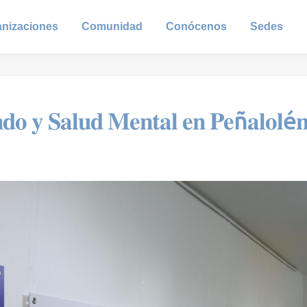
anizaciones
Comunidad
Conócenos
Sedes
 𝐲 𝐒𝐚𝐥𝐮𝐝 𝐌𝐞𝐧𝐭𝐚𝐥 𝐞𝐧 𝐏𝐞ñ𝐚𝐥𝐨𝐥é