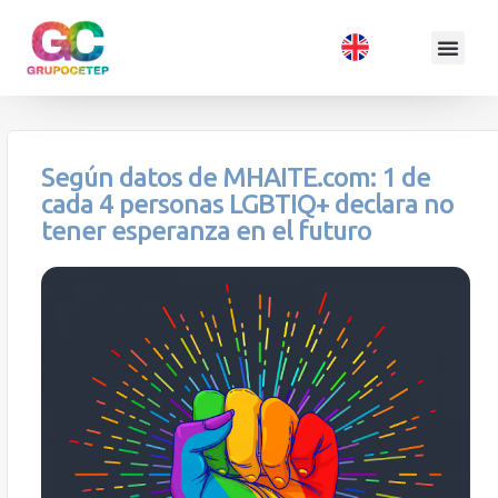
Según datos de MHAITE.com: 1 de
cada 4 personas LGBTIQ+ declara no
tener esperanza en el futuro